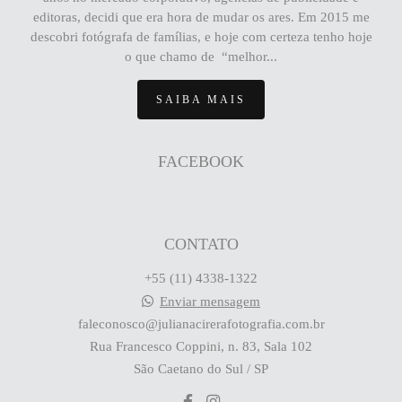
editoras, decidi que era hora de mudar os ares. Em 2015 me
descobri fotógrafa de famílias, e hoje com certeza tenho hoje
o que chamo de “melhor...
SAIBA MAIS
FACEBOOK
CONTATO
+55 (11) 4338-1322
Enviar mensagem
faleconosco@julianacirerafotografia.com.br
Rua Francesco Coppini, n. 83, Sala 102
São Caetano do Sul / SP