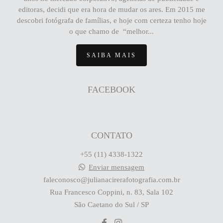
editoras, decidi que era hora de mudar os ares. Em 2015 me
descobri fotógrafa de famílias, e hoje com certeza tenho hoje
o que chamo de “melhor...
SAIBA MAIS
FACEBOOK
CONTATO
+55 (11) 4338-1322
Enviar mensagem
faleconosco@julianacirerafotografia.com.br
Rua Francesco Coppini, n. 83, Sala 102
São Caetano do Sul / SP