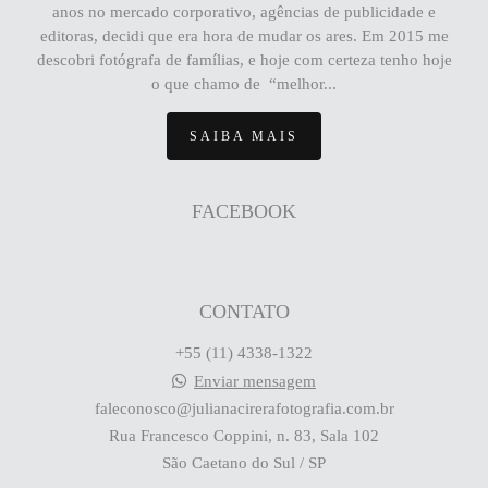
anos no mercado corporativo, agências de publicidade e
editoras, decidi que era hora de mudar os ares. Em 2015 me
descobri fotógrafa de famílias, e hoje com certeza tenho hoje
o que chamo de “melhor...
SAIBA MAIS
FACEBOOK
CONTATO
+55 (11) 4338-1322
Enviar mensagem
faleconosco@julianacirerafotografia.com.br
Rua Francesco Coppini, n. 83, Sala 102
São Caetano do Sul / SP