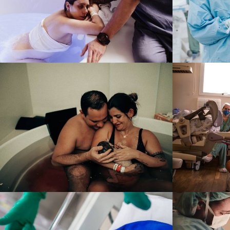
309
0
1957
3