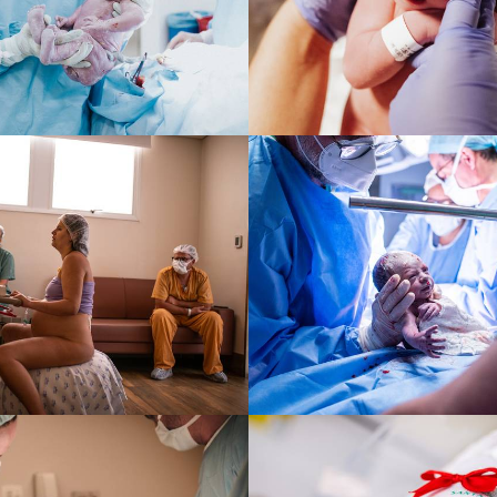
202
1
177
0
1566
1
1285