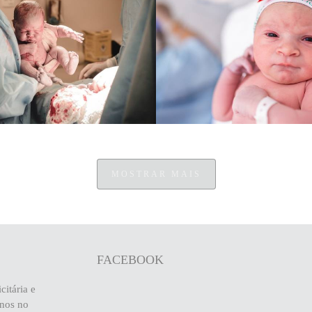
1784
0
767
0
MOSTRAR MAIS
FACEBOOK
citária e
anos no