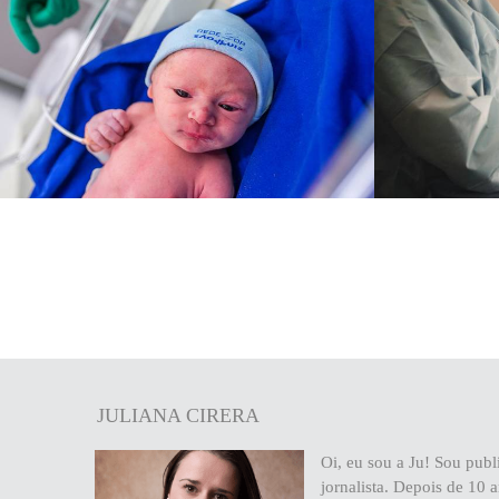
720
0
JULIANA CIRERA
Oi, eu sou a Ju! Sou publi
jornalista. Depois de 10 