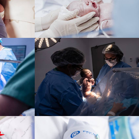
137
0
0
1166
0