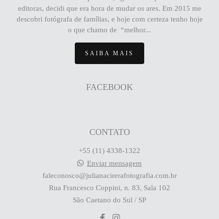
editoras, decidi que era hora de mudar os ares. Em 2015 me
descobri fotógrafa de famílias, e hoje com certeza tenho hoje
o que chamo de “melhor...
SAIBA MAIS
FACEBOOK
CONTATO
+55 (11) 4338-1322
Enviar mensagem
faleconosco@julianacirerafotografia.com.br
Rua Francesco Coppini, n. 83, Sala 102
São Caetano do Sul / SP