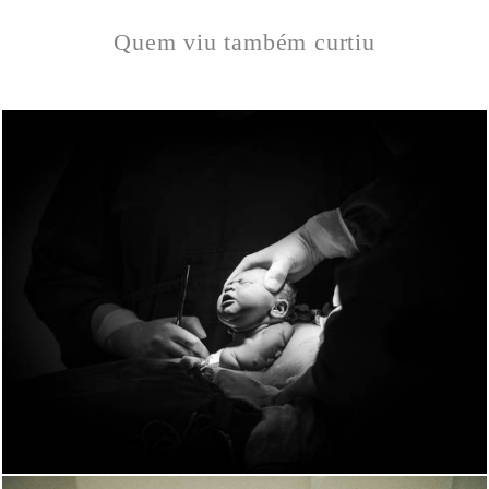
Quem viu também curtiu
1693
0