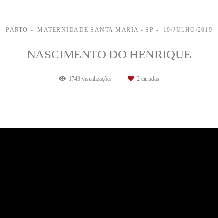
PARTO
MATERNIDADE SANTA MARIA - SP
19/JULHO/2019
NASCIMENTO DO HENRIQUE
1743
visualizações
2
curtidas