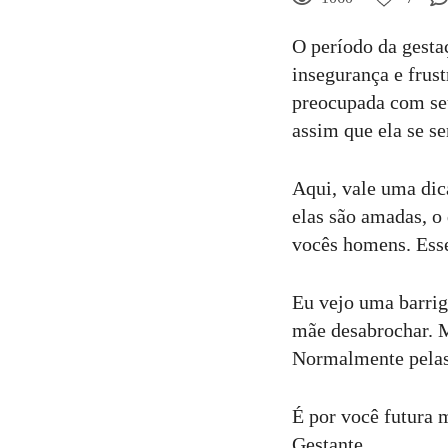
7
Curtir
O período da gesta
insegurança e frust
Comentar
preocupada com seu
assim que ela se se
Aqui, vale uma dic
elas são amadas, o
vocês homens. Esse
Eu vejo uma barrig
mãe desabrochar. M
Normalmente pelas 
É por você futura 
Gestante.