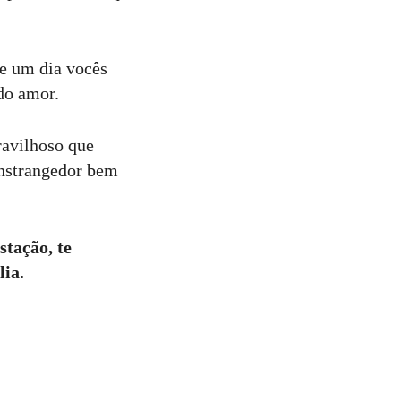
e um dia vocês
do amor.
ravilhoso que
onstrangedor bem
stação, te
lia.