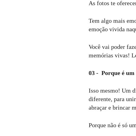
As fotos te oferec
Tem algo mais emoc
emoção vivida naqu
Você vai poder faz
memórias vivas! L
03 - Porque é um d
Isso mesmo! Um dia
diferente, para uni
abraçar e brincar m
Porque não é só uma