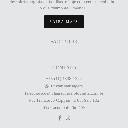
descobri fotógrafa de famílias, e hoje com certeza tenho hoje
o que chamo de “melhor...
SAIBA MAIS
FACEBOOK
CONTATO
+55 (11) 4338-1322
Enviar mensagem
faleconosco@julianacirerafotografia.com.br
Rua Francesco Coppini, n. 83, Sala 102
São Caetano do Sul / SP