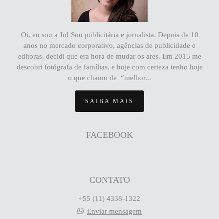
Oi, eu sou a Ju! Sou publicitária e jornalista. Depois de 10
anos no mercado corporativo, agências de publicidade e
editoras, decidi que era hora de mudar os ares. Em 2015 me
descobri fotógrafa de famílias, e hoje com certeza tenho hoje
o que chamo de “melhor...
SAIBA MAIS
FACEBOOK
CONTATO
+55 (11) 4338-1322
Enviar mensagem