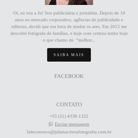
Oi, eu sou a Ju! Sou publicitária e jornalista. Depois de 10
anos no mercado corporativo, agências de publicidade e
editoras, decidi que era hora de mudar os ares. Em 2015 me
descobri fotógrafa de famílias, e hoje com certeza tenho hoje
o que chamo de “melhor...
SAIBA MAIS
FACEBOOK
CONTATO
+55 (11) 4338-1322
Enviar mensagem
faleconosco@julianacirerafotografia.com.br