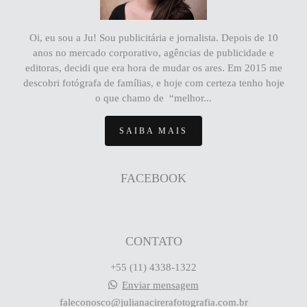
Oi, eu sou a Ju! Sou publicitária e jornalista. Depois de 10
anos no mercado corporativo, agências de publicidade e
editoras, decidi que era hora de mudar os ares. Em 2015 me
descobri fotógrafa de famílias, e hoje com certeza tenho hoje
o que chamo de “melhor...
SAIBA MAIS
FACEBOOK
CONTATO
+55 (11) 4338-1322
Enviar mensagem
faleconosco@julianacirerafotografia.com.br