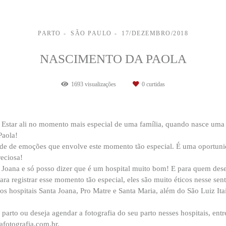
PARTO
SÃO PAULO
17/DEZEMBRO/2018
NASCIMENTO DA PAOLA
1693
visualizações
0
curtidas
 Estar ali no momento mais especial de uma família, quando nasce uma 
Paola!
ade de emoções que envolve este momento tão especial. É uma oportunida
eciosa!
a Joana e só posso dizer que é um hospital muito bom! E para quem desej
para registrar esse momento tão especial, eles são muito éticos nesse sent
os hospitais Santa Joana, Pro Matre e Santa Maria, além do São Luiz Itai
 parto ou deseja agendar a fotografia do seu parto nesses hospitais, e
afotografia.com.br.