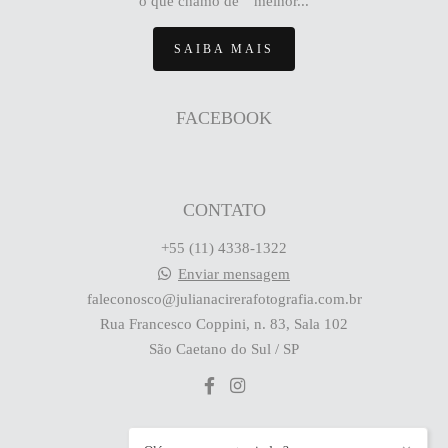
o que chamo de “melhor...
SAIBA MAIS
FACEBOOK
CONTATO
+55 (11) 4338-1322
Enviar mensagem
faleconosco@julianacirerafotografia.com.br
Rua Francesco Coppini, n. 83, Sala 102
São Caetano do Sul / SP